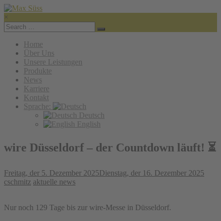
×
Max
Süss
Home
Über Uns
INDUSTRIAL
Unsere Leistungen
YARNS
Produkte
News
Karriere
Kontakt
Sprache:
Deutsch
English
wire Düsseldorf – der Countdown läuft! ⏳
Freitag, der 5. Dezember 2025
Dienstag, der 16. Dezember 2025
cschmitz
aktuelle news
Nur noch 129 Tage bis zur wire-Messe in Düsseldorf.