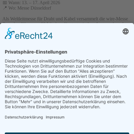
📅 Wann: 13. – 17. April 2026
📍 Wo: Messe Düsseldorf
Als Weltleitmesse für Draht und Kabel versammelt die wire-Messe
Branchenführer aus 60 Ländern für strategischen Austausch und
Innovationen.
Auch 2026 sind wir wieder mit dabei! Besuchen Sie uns und
entdecken Sie die Innovationskraft und zielführenden Lösungen
unserer beiden Unternehmen.
Nutzen Sie die Gelegenheit, um mit uns über aktuelle
Herausforderungen, maßgeschneiderte
Lösungen und Zukunftstrends ins Gespräch zu kommen. 💬
Wir freuen uns darauf, Sie in Düsseldorf zu begrüßen!
←
⚙️ Maschine läuft – aber nur mit Ihnen!
🔎 Neue Herausforderungen? Wir haben da was für Sie!
→